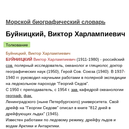
Морской биографический словарь
Буйницкий, Виктор Харлампиевич
Толкование
Буйницкий, Виктор Харлампиевич
БУЙН
И/
ЦКИЙ
Виктор Харлампиевич
(1911-1980)
- российский
сов.
полярный исследователь, океанолог и гляциолог, доктор
географических наук (1950), Герой Сов. Союза (1940). В 1937-
1940 гг. руководил научными работами в полярной экспедиции
на ледокольном пароходе "Георгий Седов".
С 1950 г. преподаватель, с 1954 г.
зав.
кафедрой океанологии
географ.
фак.
Ленинградского (ныне Петербургского) университета. Свой
дрейф на "Георгии Седове" описал в книге "812 дней в
дрейфующих льдах" (1945).
Известен работами по ледовому режиму, дрейфу льдов и
водам Арктики и Антарктики.