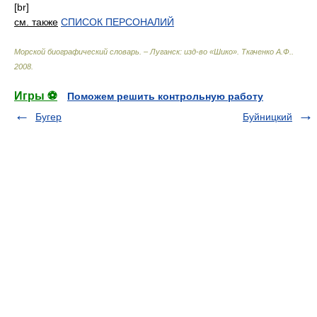
[br]
см. также
СПИСОК ПЕРСОНАЛИЙ
Морской биографический словарь. – Луганск: изд-во «Шико»
.
Ткаченко А.Ф.
.
2008
.
Игры ⚽
Поможем решить контрольную работу
Бугер
Буйницкий